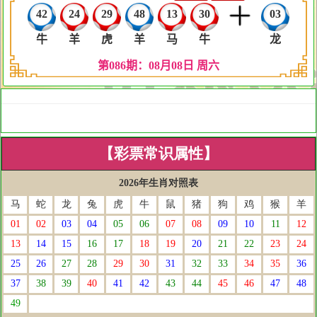
【彩票常识属性】
2026年生肖对照表
马
蛇
龙
兔
虎
牛
鼠
猪
狗
鸡
猴
羊
01
02
03
04
05
06
07
08
09
10
11
12
13
14
15
16
17
18
19
20
21
22
23
24
25
26
27
28
29
30
31
32
33
34
35
36
37
38
39
40
41
42
43
44
45
46
47
48
49