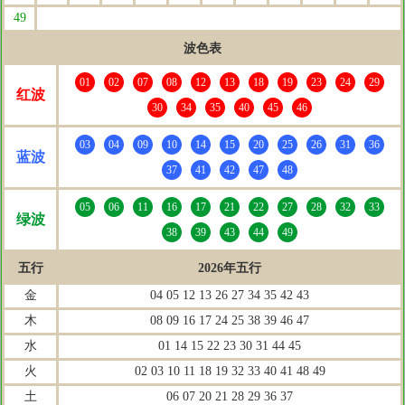
49
波色表
01
02
07
08
12
13
18
19
23
24
29
红波
30
34
35
40
45
46
03
04
09
10
14
15
20
25
26
31
36
蓝波
37
41
42
47
48
05
06
11
16
17
21
22
27
28
32
33
绿波
38
39
43
44
49
五行
2026年五行
金
04 05 12 13 26 27 34 35 42 43
木
08 09 16 17 24 25 38 39 46 47
水
01 14 15 22 23 30 31 44 45
火
02 03 10 11 18 19 32 33 40 41 48 49
土
06 07 20 21 28 29 36 37