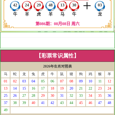
【彩票常识属性】
2026年生肖对照表
马
蛇
龙
兔
虎
牛
鼠
猪
狗
鸡
猴
羊
01
02
03
04
05
06
07
08
09
10
11
12
13
14
15
16
17
18
19
20
21
22
23
24
25
26
27
28
29
30
31
32
33
34
35
36
37
38
39
40
41
42
43
44
45
46
47
48
49