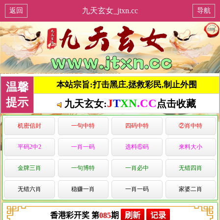
九天玄女_jtxn.cc
返回
导航
本站宗旨:打击黑庄,拯救彩民,制止外围
温馨
提示
J
T
XN
.CC
九天玄女:
点击收藏
机密信封
一句中特
四码中特
②肖中特
平码2中2
一肖一码
选料⑥码
来料大小
金牌三肖
一句博特
一肖必中
无错四肖
无错六肖
稳赚一肖
一肖一码
家婆二肖