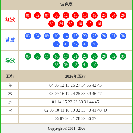
波色表
01
02
07
08
12
13
18
19
23
24
29
红波
30
34
35
40
45
46
03
04
09
10
14
15
20
25
26
31
36
蓝波
37
41
42
47
48
05
06
11
16
17
21
22
27
28
32
33
绿波
38
39
43
44
49
五行
2026年五行
金
04 05 12 13 26 27 34 35 42 43
木
08 09 16 17 24 25 38 39 46 47
水
01 14 15 22 23 30 31 44 45
火
02 03 10 11 18 19 32 33 40 41 48 49
土
06 07 20 21 28 29 36 37
Copyright © 2001 - 2026