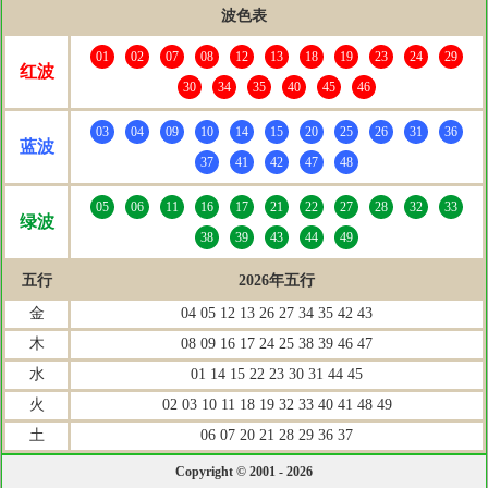
波色表
01
02
07
08
12
13
18
19
23
24
29
红波
30
34
35
40
45
46
03
04
09
10
14
15
20
25
26
31
36
蓝波
37
41
42
47
48
05
06
11
16
17
21
22
27
28
32
33
绿波
38
39
43
44
49
五行
2026年五行
金
04 05 12 13 26 27 34 35 42 43
木
08 09 16 17 24 25 38 39 46 47
水
01 14 15 22 23 30 31 44 45
火
02 03 10 11 18 19 32 33 40 41 48 49
土
06 07 20 21 28 29 36 37
Copyright © 2001 - 2026