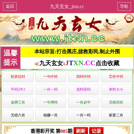
九天玄女_jtxn.cc
返回
导航
本站宗旨:打击黑庄,拯救彩民,制止外围
温馨
提示
J
T
XN
.CC
九天玄女:
点击收藏
机密信封
一句中特
四码中特
②肖中特
平码2中2
一肖一码
选料⑥码
来料大小
金牌三肖
一句博特
一肖必中
无错四肖
无错六肖
稳赚一肖
一肖一码
家婆二肖