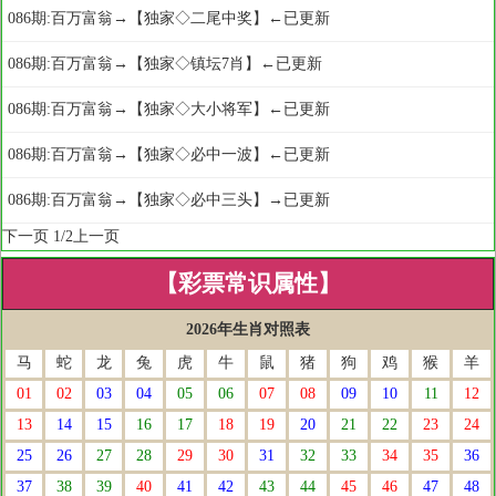
086期:百万富翁→【独家◇二尾中奖】←已更新
086期:百万富翁→【独家◇镇坛7肖】←已更新
086期:百万富翁→【独家◇大小将军】←已更新
086期:百万富翁→【独家◇必中一波】←已更新
086期:百万富翁→【独家◇必中三头】→已更新
下一页
1/2
上一页
【彩票常识属性】
2026年生肖对照表
马
蛇
龙
兔
虎
牛
鼠
猪
狗
鸡
猴
羊
01
02
03
04
05
06
07
08
09
10
11
12
13
14
15
16
17
18
19
20
21
22
23
24
25
26
27
28
29
30
31
32
33
34
35
36
37
38
39
40
41
42
43
44
45
46
47
48