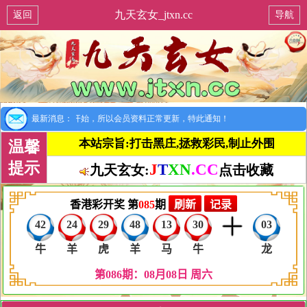
九天玄女_jtxn.cc
返回
导航
提示：8月1日开始，所以会员资料正常更新，特此通知！
最新消息：
本站宗旨:打击黑庄,拯救彩民,制止外围
温馨
提示
J
T
XN
.CC
九天玄女:
点击收藏