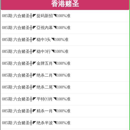
香港赌圣
085期:六合赌圣╬◤捉码新招◥100%准
085期:六合赌圣╬◤亞視內幕◥100%准
085期:六合赌圣╬◤稳中3头◥100%准
085期:六合赌圣╬◤稳中3行◥100%准
085期:六合赌圣╬◤金牌五肖◥100%准
085期:六合赌圣╬◤绝杀二肖◥100%准
085期:六合赌圣╬◤绝杀二尾◥100%准
085期:六合赌圣╬◤平特⑴肖◥100%准
085期:六合赌圣╬◤精杀一肖◥100%准
085期:六合赌圣╬◤绝杀半波◥100%准