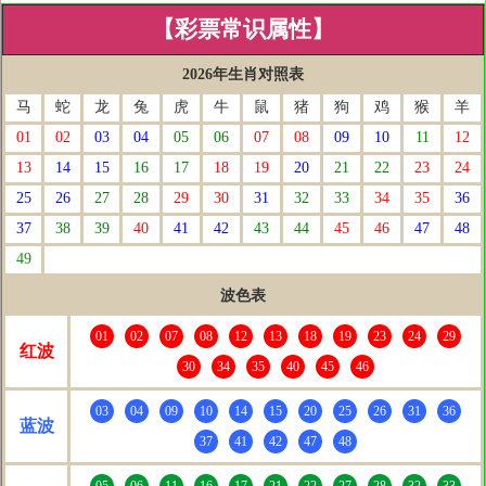
【彩票常识属性】
2026年生肖对照表
马
蛇
龙
兔
虎
牛
鼠
猪
狗
鸡
猴
羊
01
02
03
04
05
06
07
08
09
10
11
12
13
14
15
16
17
18
19
20
21
22
23
24
25
26
27
28
29
30
31
32
33
34
35
36
37
38
39
40
41
42
43
44
45
46
47
48
49
波色表
01
02
07
08
12
13
18
19
23
24
29
红波
30
34
35
40
45
46
03
04
09
10
14
15
20
25
26
31
36
蓝波
37
41
42
47
48