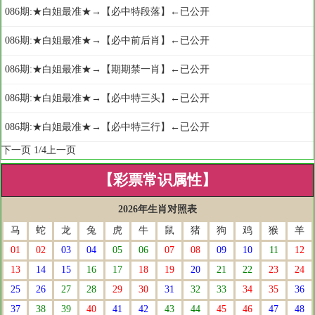
086期:★白姐最准★→【必中特段落】←已公开
086期:★白姐最准★→【必中前后肖】←已公开
086期:★白姐最准★→【期期禁一肖】←已公开
086期:★白姐最准★→【必中特三头】←已公开
086期:★白姐最准★→【必中特三行】←已公开
下一页
1/4
上一页
【彩票常识属性】
2026年生肖对照表
马
蛇
龙
兔
虎
牛
鼠
猪
狗
鸡
猴
羊
01
02
03
04
05
06
07
08
09
10
11
12
13
14
15
16
17
18
19
20
21
22
23
24
25
26
27
28
29
30
31
32
33
34
35
36
37
38
39
40
41
42
43
44
45
46
47
48