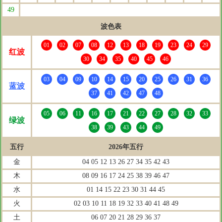
49
波色表
01
02
07
08
12
13
18
19
23
24
29
红波
30
34
35
40
45
46
03
04
09
10
14
15
20
25
26
31
36
蓝波
37
41
42
47
48
05
06
11
16
17
21
22
27
28
32
33
绿波
38
39
43
44
49
五行
2026年五行
金
04 05 12 13 26 27 34 35 42 43
木
08 09 16 17 24 25 38 39 46 47
水
01 14 15 22 23 30 31 44 45
火
02 03 10 11 18 19 32 33 40 41 48 49
土
06 07 20 21 28 29 36 37